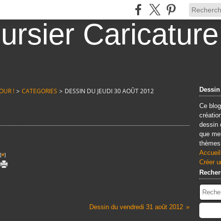
Dessin
OUR !
>
CATEGORIES
>
DESSIN DU JEUDI 30 AOÛT 2012
Ce blog
créatio
dessin 
que mes
thèmes.
Accueil
[
#
]
Créer u
Recher
Dessin du vendredi 31 août 2012