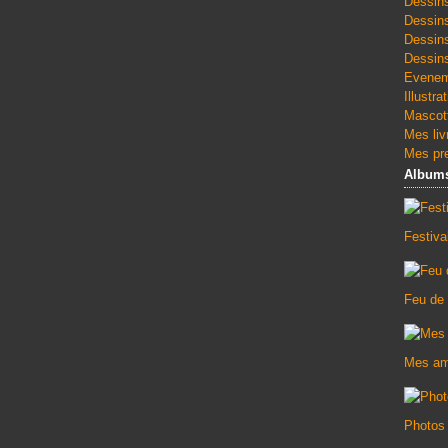
Dessin
Dessin
Dessin
Dessins
Evenem
Illustra
Mascott
Mes liv
Mes pre
Album
Festiv
Feu de
Mes am
Photos 