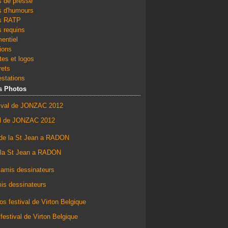
s de presse
s d'humours
s RATP
 requins
entiel
tions
es et logos
rets
stations
s Photos
al de JONZAC 2012
 la St Jean a RADON
is dessinateurs
festival de Virton Belgique