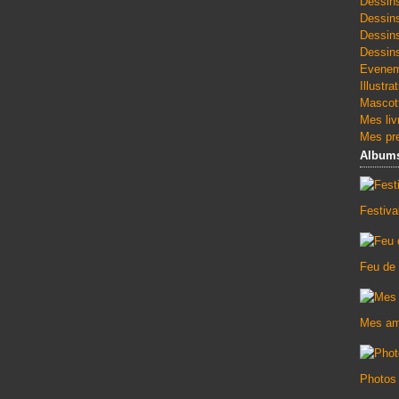
Dessin
Dessin
Dessin
Dessins
Evenem
Illustra
Mascott
Mes liv
Mes pre
Album
Festiv
Feu de
Mes am
Photos 