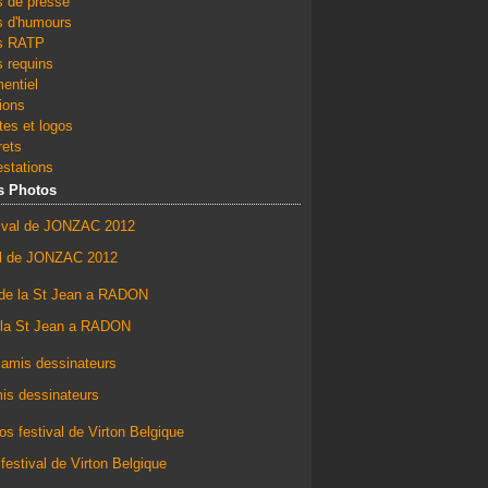
s de presse
s d'humours
s RATP
 requins
entiel
tions
es et logos
rets
stations
s Photos
al de JONZAC 2012
 la St Jean a RADON
is dessinateurs
festival de Virton Belgique