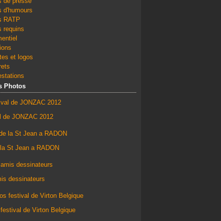
s de presse
s d'humours
s RATP
 requins
entiel
tions
es et logos
rets
stations
s Photos
al de JONZAC 2012
 la St Jean a RADON
is dessinateurs
festival de Virton Belgique