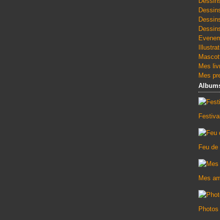
Dessin
Dessin
Dessin
Dessins
Evenem
Illustra
Mascott
Mes liv
Mes pre
Album
Festiv
Feu de
Mes am
Photos 